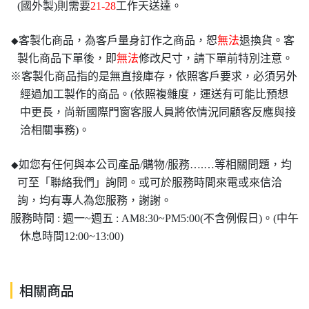
(國外製)則需要
21-28
工作天送達。
客製化商品，為客戶量身訂作之商品，恕
無法
退換貨。客
◆
製化商品下單後，即
無法
修改尺寸，請下單前特別注意。
※客製化商品指的是無直接庫存，依照客戶要求，必須另外
經過加工製作的商品。(依照複雜度，運送有可能比預想
中更長，尚新國際門窗客服人員將依情況同顧客反應與接
洽相關事務)。
如您有任何與本公司產品/購物/服務….…等相關問題，均
◆
可至「聯絡我們」詢問。或可於服務時間來電或來信洽
詢，均有專人為您服務，謝謝。
服務時間 : 週一~週五 : AM8:30~PM5:00(不含例假日)。(中午
休息時間12:00~13:00)
相關商品