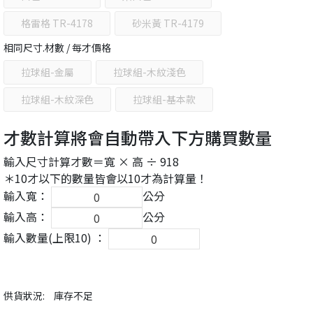
格雷格 TR-4178
砂米黃 TR-4179
相同尺寸.材數 / 每才價格
拉球組-金屬
拉球組-木紋淺色
拉球組-木紋深色
拉球組-基本款
才數計算將會自動帶入下方購買數量
輸入尺寸計算才數＝寬 × 高 ÷ 918
＊10才以下的數量皆會以10才為計算量！
輸入寬：
公分
輸入高：
公分
輸入數量(上限10) ：
供貨狀況:
庫存不足