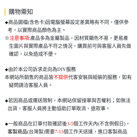
購物需知
商品圖檔(含色卡)因電腦螢幕設定差異略有不同，僅供參
◆
考，以實際商品顏色為主。
※
注意事項
:產品多為金屬製品，因材質顯色不易，更易產
生圖片與實際產品不符之情況，購買前可與客服人員先做
確認，以免造成不便。
由於本公司訴求走向為DIY服務
◆
本網站所銷售的商品皆
不提供
代客安裝與組裝的服務，如有
疑問請洽客服人員。
若因商品或運送限制，本網站保留接單與否權利；如無法
◆
出貨，客服人員將主動協助訂單取消、退款事。
一般商品在訂單付款確認後
3-5
個工作天內(不含例假日)，
◆
客製商品
(台灣製)需要
7-15
個工作天送達，進口客製商品