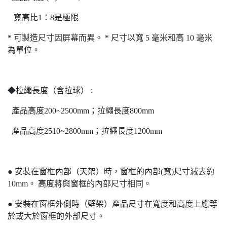
寬高比
1
：
8
是極限
*
可製造尺寸因屏幕而異。
*
尺寸以寬
5
毫米和高
10
毫米
為單位。
◆拉繩長度（含拉球） :
產品高度200~2500mm；拉繩長度800mm
產品高度2510~2800mm；拉繩長度1200mm
●
安裝在窗框內部（天架）時，窗框的內部
(
寬
)
尺寸減去約
10mm
。
高度將與窗框的內部尺寸相同。
●
安裝在窗框外側時（壁架）產品尺寸在寬度和高度上應等
於或大於窗框的外部尺寸。