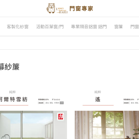
客製化紗窗
活動百葉窗/門
專業隔音鋁窗 鋁門
窗簾
門窗
幕紗簾