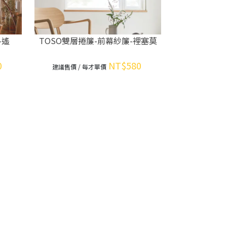
-遙
TOSO雙層捲簾-前幕紗簾-裡塞莫
0
NT$580
建議售價 / 每才單價