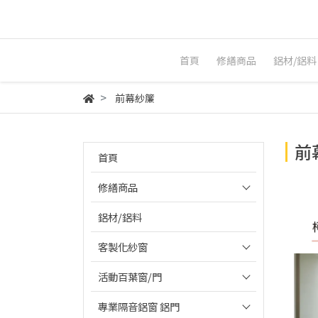
首頁
修繕商品
鋁材/鋁料
前幕紗簾
前
首頁
修繕商品
鋁材/鋁料
客製化紗窗
活動百葉窗/門
專業隔音鋁窗 鋁門