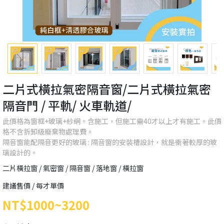
二片式橫拉氣密隔音窗/二片式橫拉氣密
隔音門 / 平軌/ 火車軌道/
此價格為窗框+玻璃+紗網。含施工，但施工需40才以上才有施工。此價
格不含拆卸級廢棄物處理費。
隔音窗能配隔音更好的玻璃 : 隔音窗的安裝槽設計，就是衝著較厚的玻
璃設計的。
二片橫拉窗 / 氣密窗 / 隔音窗 / 落地窗 / 橫拉窗
建議售價 / 每才單價
NT$1000~3200