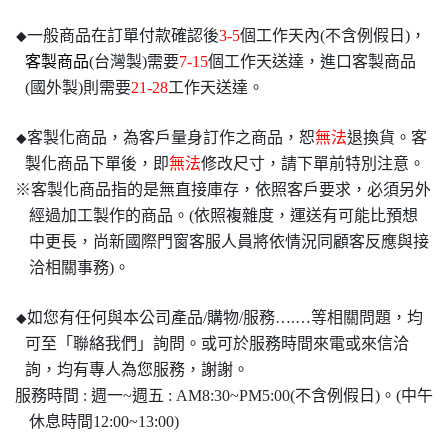
一般商品在訂單付款確認後
3-5
個工作天內(不含例假日)，
◆
客製商品
(台灣製)需要
7-15
個工作天送達，進口客製商品
(國外製)則需要
21-28
工作天送達。
客製化商品，為客戶量身訂作之商品，恕
無法
退換貨。客
◆
製化商品下單後，即
無法
修改尺寸，請下單前特別注意。
※客製化商品指的是無直接庫存，依照客戶要求，必須另外
經過加工製作的商品。(依照複雜度，運送有可能比預想
中更長，尚新國際門窗客服人員將依情況同顧客反應與接
洽相關事務)。
如您有任何與本公司產品/購物/服務….…等相關問題，均
◆
可至「聯絡我們」詢問。或可於服務時間來電或來信洽
詢，均有專人為您服務，謝謝。
服務時間 : 週一~週五 : AM8:30~PM5:00(不含例假日)。(中午
休息時間12:00~13:00)