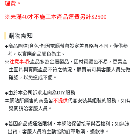
理費。
※未滿40才不施工本產品運費另計$2500
購物需知
商品圖檔(含色卡)因電腦螢幕設定差異略有不同，僅供參
◆
考，以實際商品顏色為主。
※
注意事項
:產品多為金屬製品，因材質顯色不易，更易產
生圖片與實際產品不符之情況，購買前可與客服人員先做
確認，以免造成不便。
由於本公司訴求走向為DIY服務
◆
本網站所銷售的商品皆
不提供
代客安裝與組裝的服務，如有
疑問請洽客服人員。
若因商品或運送限制，本網站保留接單與否權利；如無法
◆
出貨，客服人員將主動協助訂單取消、退款事。