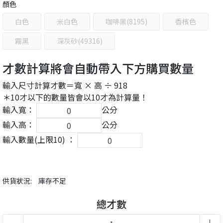
顏色
白色
米白色
咖啡黑(8195)
香檳色
霧黑
深灰砂(49316)
才數計算將會自動帶入下方購買數量
輸入尺寸計算才數＝寬 × 高 ÷ 918
＊10才以下的數量皆會以10才為計算量！
輸入寬：
公分
輸入高：
公分
輸入數量(上限10) ：
供貨狀況:
庫存不足
總才數