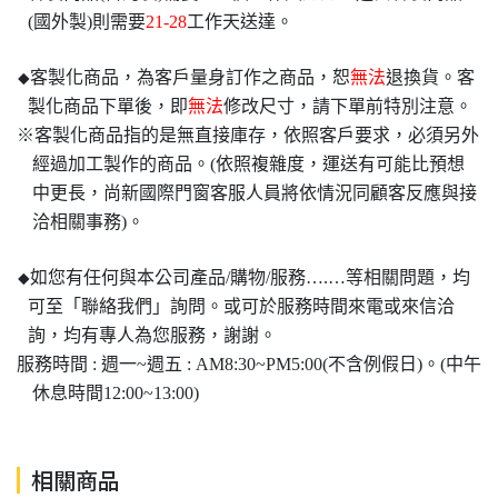
(國外製)則需要
21-28
工作天送達。
客製化商品，為客戶量身訂作之商品，恕
無法
退換貨。客
◆
製化商品下單後，即
無法
修改尺寸，請下單前特別注意。
※客製化商品指的是無直接庫存，依照客戶要求，必須另外
經過加工製作的商品。(依照複雜度，運送有可能比預想
中更長，尚新國際門窗客服人員將依情況同顧客反應與接
洽相關事務)。
如您有任何與本公司產品/購物/服務….…等相關問題，均
◆
可至「聯絡我們」詢問。或可於服務時間來電或來信洽
詢，均有專人為您服務，謝謝。
服務時間 : 週一~週五 : AM8:30~PM5:00(不含例假日)。(中午
休息時間12:00~13:00)
相關商品