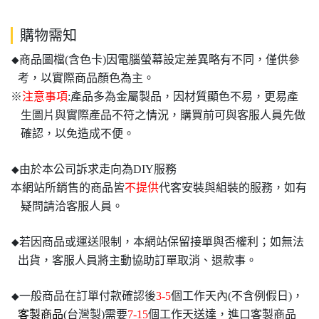
購物需知
商品圖檔(含色卡)因電腦螢幕設定差異略有不同，僅供參
◆
考，以實際商品顏色為主。
※
注意事項
:產品多為金屬製品，因材質顯色不易，更易產
生圖片與實際產品不符之情況，購買前可與客服人員先做
確認，以免造成不便。
由於本公司訴求走向為DIY服務
◆
本網站所銷售的商品皆
不提供
代客安裝與組裝的服務，如有
疑問請洽客服人員。
若因商品或運送限制，本網站保留接單與否權利；如無法
◆
出貨，客服人員將主動協助訂單取消、退款事。
一般商品在訂單付款確認後
3-5
個工作天內(不含例假日)，
◆
客製商品
(台灣製)需要
7-15
個工作天送達，進口客製商品