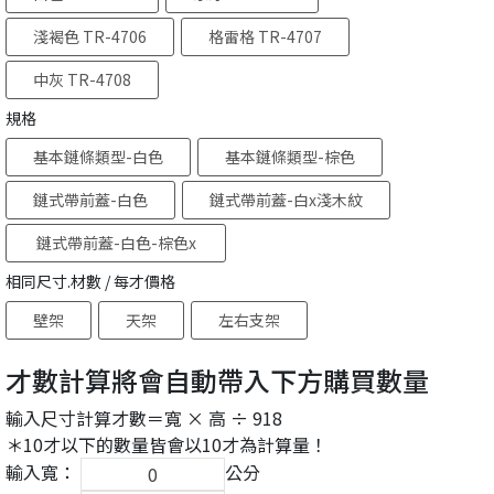
淺褐色 TR-4706
格雷格 TR-4707
中灰 TR-4708
規格
基本鏈條類型-白色
基本鏈條類型-棕色
鏈式帶前蓋-白色
鏈式帶前蓋-白x淺木紋
鏈式帶前蓋-白色-棕色x
深木紋
相同尺寸.材數 / 每才價格
壁架
天架
左右支架
才數計算將會自動帶入下方購買數量
輸入尺寸計算才數＝寬 × 高 ÷ 918
＊10才以下的數量皆會以10才為計算量！
輸入寬：
公分