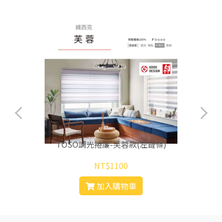
TOSO調光捲簾-芙蓉款(左鏈條)
NT$1100
加入購物車