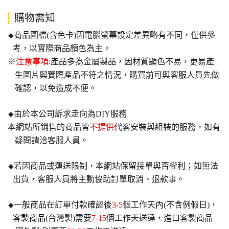
購物需知
商品圖檔(含色卡)因電腦螢幕設定差異略有不同，僅供參
◆
考，以實際商品顏色為主。
※
注意事項
:產品多為金屬製品，因材質顯色不易，更易產
生圖片與實際產品不符之情況，購買前可與客服人員先做
確認，以免造成不便。
由於本公司訴求走向為DIY服務
◆
本網站所銷售的商品皆
不提供
代客安裝與組裝的服務，如有
疑問請洽客服人員。
若因商品或運送限制，本網站保留接單與否權利；如無法
◆
出貨，客服人員將主動協助訂單取消、退款事。
一般商品在訂單付款確認後
3-5
個工作天內(不含例假日)，
◆
客製商品
(台灣製)需要
7-15
個工作天送達，進口客製商品