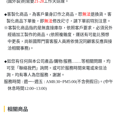
(國外製)則需要
21-28
工作天送達。
客製化商品，為客戶量身訂作之商品，恕
無法
退換貨。客
◆
製化商品下單後，即
無法
修改尺寸，請下單前特別注意。
※客製化商品指的是無直接庫存，依照客戶要求，必須另外
經過加工製作的商品。(依照複雜度，運送有可能比預想
中更長，尚新國際門窗客服人員將依情況同顧客反應與接
洽相關事務)。
如您有任何與本公司產品/購物/服務….…等相關問題，均
◆
可至「聯絡我們」詢問。或可於服務時間來電或來信洽
詢，均有專人為您服務，謝謝。
服務時間 : 週一~週五 : AM8:30~PM5:00(不含例假日)。(中午
休息時間12:00~13:00)
相關商品