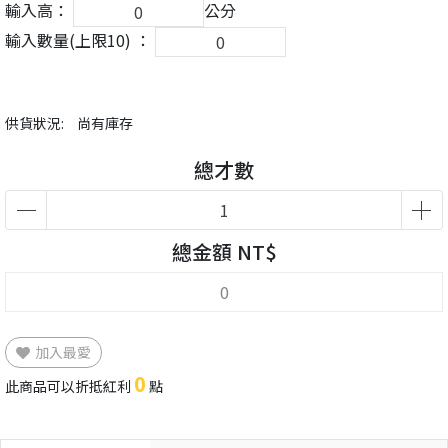
輸入高：
公分
輸入數量(上限10) ：
供貨狀況:
尚有庫存
總才數
總金額 NT$
加入最愛
0
此商品可以折抵紅利
點