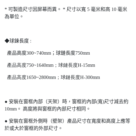
*
可製造尺寸因屏幕而異。
*
尺寸以寬
5
毫米和高
10
毫米
為單位。
◆球鍊長度
:
產品高度
300~740mm
；球鏈長度
750mm
產品高度
750~1640mm
；球鏈長度
H-15mm
產品高度
1650~2800mm
；球鏈長度
H-300mm
●
安裝在窗框內部（天架）時，窗框的內部
(
寬
)
尺寸減去約
10mm
。
高度將與窗框的內部尺寸相同。
●
安裝在窗框外側時（壁架）產品尺寸在寬度和高度上應等
於或大於窗框的外部尺寸。