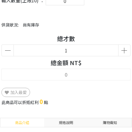
輸入數量(上限10) ：
供貨狀況:
尚有庫存
總才數
總金額 NT$
加入最愛
0
此商品可以折抵紅利
點
商品介紹
規格說明
購物需知