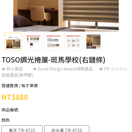
TOSO調光捲簾-斑馬學校(右鏈條)
★ 防火產品 ★ Good Design Award得獎產品 ★ FIF ☆☆☆☆
認證產品(無甲醛)
建議售價 / 每才單價
NT$880
商品編號:
顏色
象牙 TR-4722
砂米黃 TR-4723