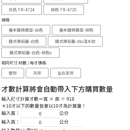
灰色 TR-4724
棕色 TR-4725
規格
基本鏈條類型-白色
基本鏈條類型-棕色
鏈式帶前蓋-白色
鏈式帶前蓋-白x淺木紋
鏈式帶前蓋-白色-棕色x
深木紋
相同尺寸.材數 / 每才價格
壁架
天架
左右支架
才數計算將會自動帶入下方購買數量
輸入尺寸計算才數＝寬 × 高 ÷ 918
＊10才以下的數量皆會以10才為計算量！
輸入寬：
公分
輸入高：
公分