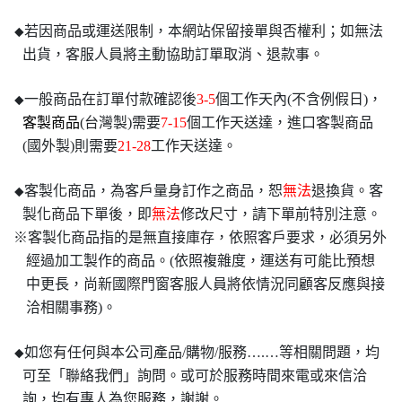
若因商品或運送限制，本網站保留接單與否權利；如無法
◆
出貨，客服人員將主動協助訂單取消、退款事。
一般商品在訂單付款確認後
3-5
個工作天內(不含例假日)，
◆
客製商品
(台灣製)需要
7-15
個工作天送達，進口客製商品
(國外製)則需要
21-28
工作天送達。
客製化商品，為客戶量身訂作之商品，恕
無法
退換貨。客
◆
製化商品下單後，即
無法
修改尺寸，請下單前特別注意。
※客製化商品指的是無直接庫存，依照客戶要求，必須另外
經過加工製作的商品。(依照複雜度，運送有可能比預想
中更長，尚新國際門窗客服人員將依情況同顧客反應與接
洽相關事務)。
如您有任何與本公司產品/購物/服務….…等相關問題，均
◆
可至「聯絡我們」詢問。或可於服務時間來電或來信洽
詢，均有專人為您服務，謝謝。