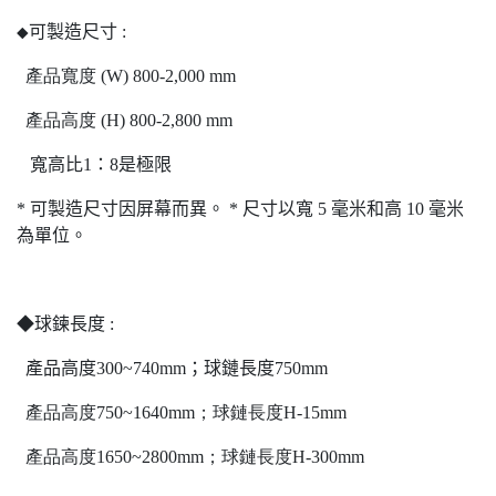
可製造尺寸
:
◆
產品寬度
(W) 800-2,000 mm
產品高度
(H) 800-2,800 mm
寬高比
1
：
8
是極限
*
可製造尺寸因屏幕而異。
*
尺寸以寬
5
毫米和高
10
毫米
為單位。
◆球鍊長度
:
產品高度
300~740mm
；球鏈長度
750mm
產品高度
750~1640mm
；球鏈長度
H-15mm
產品高度
1650~2800mm
；球鏈長度
H-300mm