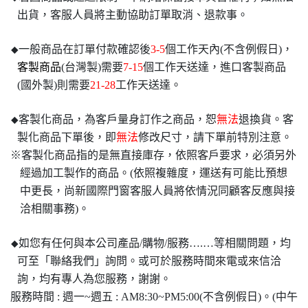
出貨，客服人員將主動協助訂單取消、退款事。
一般商品在訂單付款確認後
3-5
個工作天內(不含例假日)，
◆
客製商品
(台灣製)需要
7-15
個工作天送達，進口客製商品
(國外製)則需要
21-28
工作天送達。
客製化商品，為客戶量身訂作之商品，恕
無法
退換貨。客
◆
製化商品下單後，即
無法
修改尺寸，請下單前特別注意。
※客製化商品指的是無直接庫存，依照客戶要求，必須另外
經過加工製作的商品。(依照複雜度，運送有可能比預想
中更長，尚新國際門窗客服人員將依情況同顧客反應與接
洽相關事務)。
如您有任何與本公司產品/購物/服務….…等相關問題，均
◆
可至「聯絡我們」詢問。或可於服務時間來電或來信洽
詢，均有專人為您服務，謝謝。
服務時間 : 週一~週五 : AM8:30~PM5:00(不含例假日)。(中午