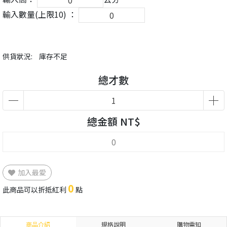
輸入數量(上限10) ：
供貨狀況:
庫存不足
總才數
總金額 NT$
加入最愛
0
此商品可以折抵紅利
點
商品介紹
規格說明
購物需知