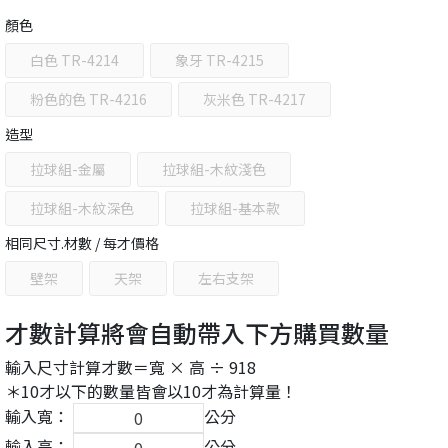
顏色
白色 TR-4214
象牙 TR-4215
粉色的色 TR-4216
灰米色 TR-4217
造型
拉球組-金屬
拉球組-木紋淺色
拉球組-木紋深色
拉球組-基本款
相同尺寸.材數 / 每才價格
壁架
天架
左右支架
才數計算將會自動帶入下方購買數量
輸入尺寸計算才數＝寬 × 高 ÷ 918
＊10才以下的數量皆會以10才為計算量！
輸入寬：
公分
輸入高：
公分