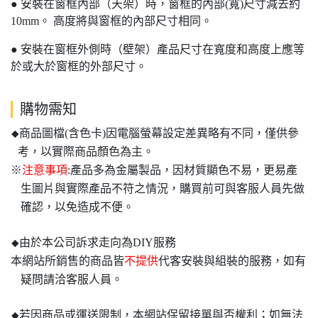
●
安裝在窗框內部（天架）時，窗框的內部
(
寬
)
尺寸減去約
10mm
。
高度將與窗框的內部尺寸相同。
●
安裝在窗框外側時（壁架）產品尺寸在寬度和高度上應等
於或大於窗框的外部尺寸。
購物需知
商品圖檔(含色卡)因電腦螢幕設定差異略有不同，僅供參
◆
考，以實際商品顏色為主。
※
注意事項
:產品多為金屬製品，因材質顯色不易，更易產
生圖片與實際產品不符之情況，購買前可與客服人員先做
確認，以免造成不便。
由於本公司訴求走向為DIY服務
◆
本網站所銷售的商品皆
不提供
代客安裝與組裝的服務，如有
疑問請洽客服人員。
若因商品或運送限制，本網站保留接單與否權利；如無法
◆