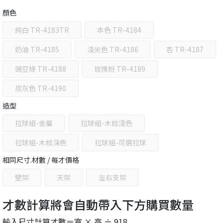
顏色
純白 TR-4183TR
本色 TR-4184
奶油 TR-4185
淺米色 TR-4186
杏 TR-4187
豌豆綠 TR-4188
玫瑰粉 TR-4189
炭灰色 TR-4190
造型
拉球組-金屬
拉球組-木紋淺色
拉球組-木紋深色
拉球組-可選拉球
相同尺寸.材數 / 每才價格
壁架
天架
左右支架
才數計算將會自動帶入下方購買數量
輸入尺寸計算才數＝寬 × 高 ÷ 918