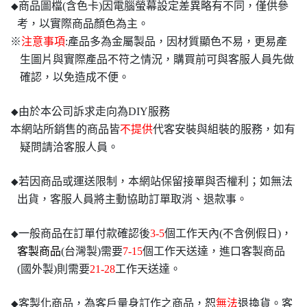
商品圖檔(含色卡)因電腦螢幕設定差異略有不同，僅供參
◆
考，以實際商品顏色為主。
※
注意事項
:產品多為金屬製品，因材質顯色不易，更易產
生圖片與實際產品不符之情況，購買前可與客服人員先做
確認，以免造成不便。
由於本公司訴求走向為DIY服務
◆
本網站所銷售的商品皆
不提供
代客安裝與組裝的服務，如有
疑問請洽客服人員。
若因商品或運送限制，本網站保留接單與否權利；如無法
◆
出貨，客服人員將主動協助訂單取消、退款事。
一般商品在訂單付款確認後
3-5
個工作天內(不含例假日)，
◆
客製商品
(台灣製)需要
7-15
個工作天送達，進口客製商品
(國外製)則需要
21-28
工作天送達。
客製化商品，為客戶量身訂作之商品，恕
無法
退換貨。客
◆