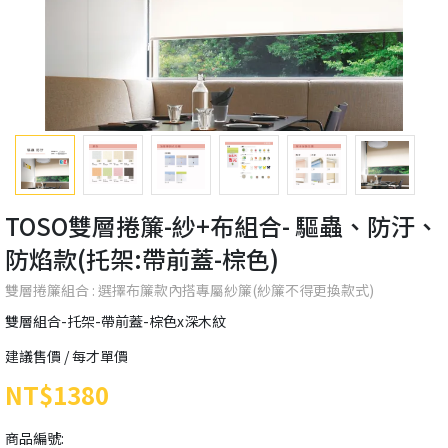
TOSO雙層捲簾-紗+布組合- 驅蟲、防汙、
防焰款(托架:帶前蓋-棕色)
雙層捲簾組合 : 選擇布簾款內搭專屬紗簾(紗簾不得更換款式)
雙層組合-托架-帶前蓋-棕色x深木紋
建議售價 / 每才單價
NT$1380
商品編號: