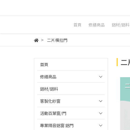
首頁
修繕商品
鋁材/鋁料
二片橫拉門
二
首頁
修繕商品
鋁材/鋁料
客製化紗窗
活動百葉窗/門
專業隔音鋁窗 鋁門