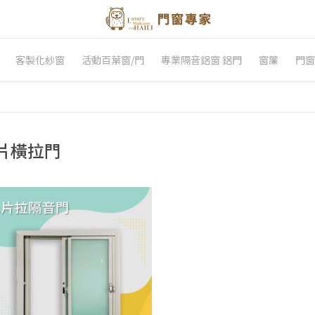
客製化紗窗
活動百葉窗/門
專業隔音鋁窗 鋁門
窗簾
門窗
片橫拉門