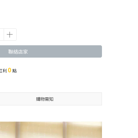
聯絡店家
0
紅利
點
購物需知