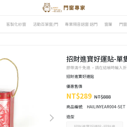
客製化紗窗
活動百葉窗/門
專業隔音鋁窗 鋁門
窗簾
門窗
招財進寶好運貼-單
膠帶滿千免運 ，請在結帳時輸入折扣碼：0
招財進寶好運貼
優惠售價
NT$289
NT$888
商品編號:
HAILINYEAR004-SET
造型
招財進寶好運貼-招財進