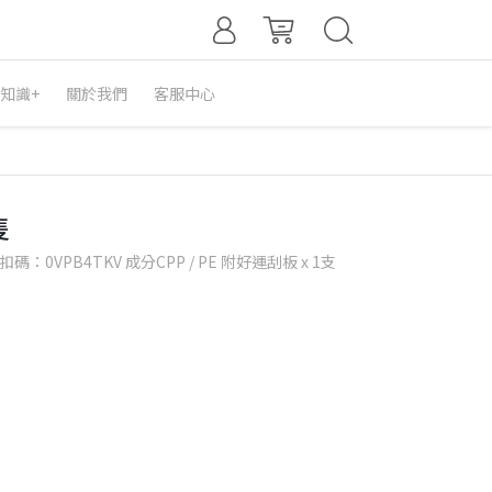
知識+
關於我們
客服中心
隻
VPB4TKV 成分CPP / PE 附好運刮板 x 1支