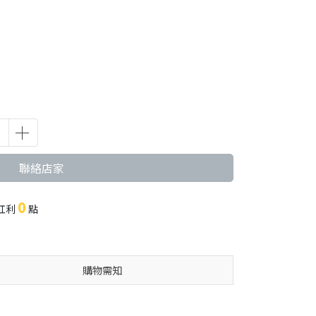
聯絡店家
0
紅利
點
購物需知