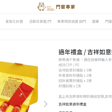
客製化紗窗
活動百葉窗/門
專業隔音鋁窗 鋁門
窗簾
門窗
過年禮盒 / 吉祥如
膠帶滿千免運 ，請在結帳時輸入折扣
成分CPP / PE
吉祥如意好運貼 x 1捲
恭喜發財好運貼 x 1捲
招財進寶好運貼 x 1捲
好運刮板 x 1支
盒上有吉將發財開好運迷宮哦,走
吉祥如意過年禮盒