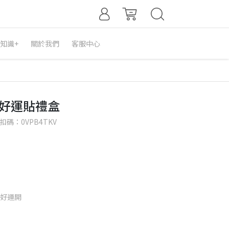
知識+
關於我們
客服中心
意好運貼禮盒
碼：0VPB4TKV
完好運開