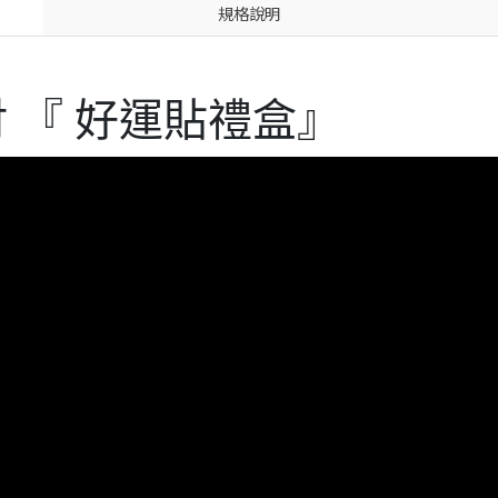
規格說明
財 『 好運貼禮盒』